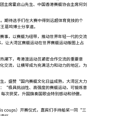
团主席霍启山先生、中国香港赛艇协会主席何剑
识。期待选手们在大赛中得到远超体育竞技的个
席王䓪鸣博士分享道。
赛事，以赛艇为纽带，推动世界年轻一代的交流
事，让大湾区赛艇运动在世界赛艇运动版图上占
热潮下，粤港澳运动员紧密合作交流的重要意
化交流，让横琴成为充满活力和动力的地区，为
生，盛赞
“
国内赛艇文化日益成熟，大湾区大力
：
“
极具挑战性、高强度的赛艇运动，可锻炼意
。每次获奖，升国旗奏国歌会特别感动和骄傲。
ois coups
）开赛仪式，嘉宾们手持船桨一同
“
三
大湾区。