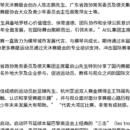
琴天沐赛艇会创办人陈志鹏先生、广东省政协常务委员及德天集
赛艇协会大众及青少年委员会主任高敬萍女士等。
学生具备哈罗核心价值理念、体育道德、团队协作和全球公民意
少年全面发展，在国际舞台脱颖而出，引领未来。
”AISL
集团主
赛一直致力为横琴城市发展代言、与横琴共成长。期待通过本届
待更多赛艇运动员通过天沐赛艇会的专业培训支持，冲击国际赛
省政协常务委员及德天集团主席霍启山先生特别分享了国内赛艇
名外地大学及企业参与，促进运动员、教练与观众之间的国际文
佳成绩的运动员赵显臻先生、杭州亚运双人赛金牌得主王玮骏先
触、认识和享受赛艇乐趣
”
，并与观众面对面分享赛艇心路历程
少年未来发展大有帮助。
” “
代表大湾区比赛，非常有成就感
启动。启动环节延续本届巴黎奥运会上经典的
“
三击
”
（
les tr
港澳携手共进，乘风破浪，将奥运精神和国际一流运动体验带到