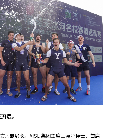
泛开展。
方丹副局长、
AISL
集团主席王䓪鸣博士、首席