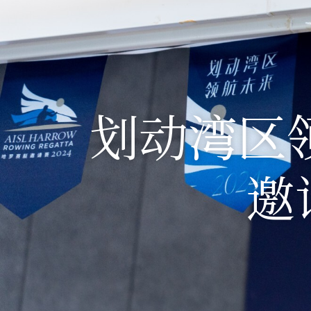
划动湾区
邀