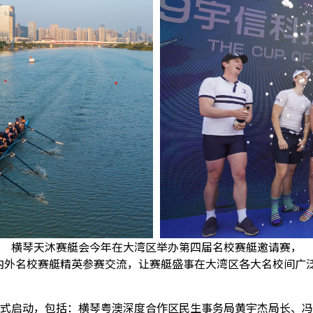
横琴天沐赛艇会今年在大湾区举办第四届名校赛艇邀请赛，
内外名校赛艇精英参赛交流，让赛艇盛事在大湾区各大名校间广
式启动，包括：横琴粤澳深度合作区民生事务局黄宇杰局长、冯