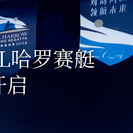
L哈罗赛艇
开启