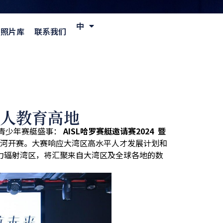
中
EN
照片库
联系我们
人教育高地
青少年赛艇盛事：
AISL
哈罗赛艇邀请赛
2024
暨
河开赛。大赛响应大湾区高水平人才发展计划和
力辐射湾区，将汇聚来自大湾区及全球各地的数