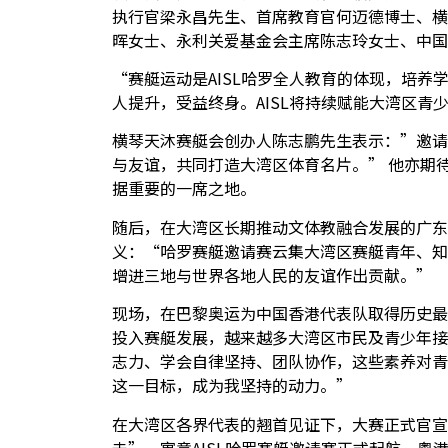
执行官梁永昌先生、首席教育官何迈德博士、横
晖女士、永利关爱基金会主席陈志玲女士、中国
“
赛艇运动是
AISL
哈罗全人教育的体现，培养
人提升，受益终身。
AISL
将持续赋能大湾区青
横琴天沐赛艇会创办人陈志鹏先生表示：
”
邀请
与友谊，共同打造大湾区体育名片。
”
他亦期
据重要的一席之地。
随后，在大湾区长期推动文体教融合发展的广东
义：
“
哈罗赛艇邀请赛云集大湾区赛艇青年、知
增进三地与世界各地人民的友谊作出贡献。
”
现场，在巴黎奥运为中国香港代表队取得历史最
投入赛艇发展，越来越多大湾区市民及青少年接
志力、学会自律坚持、团队协作，这些素养对青
这一目标，成为我坚持的动力。
”
在大湾区各界代表的翘首见证下，大赛正式官宣
击
”
，寓意
AISL
哈罗赛艇邀请赛正式起航，粤