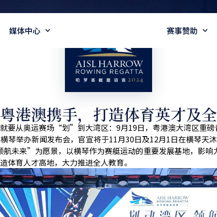
媒体中心
赛事赞助
粤港澳携手，打造体育英才及全
就要从奥运赛场
“
划
”
到大湾区：
9
月
19
日，粤港澳大湾区重磅
在横琴举办新闻发布会，官宣将于
11
月
30
日及
12
月
1
日在横琴天沐
领航未来
”
为愿景，以横琴作为赛艇运动的重要发展基地，影响
造体育人才高地，大力推进全人教育。