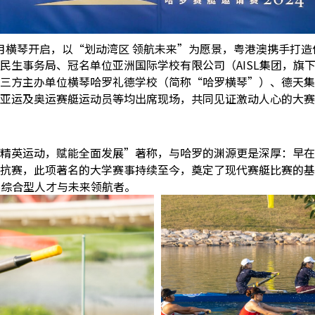
11月横琴开启，以“划动湾区 领航未来”为愿景，粤港澳携手打
民生事务局、冠名单位亚洲国际学校有限公司（
AISL
集团，旗
三方主办单位横琴哈罗礼德学校（简称
“
哈罗横琴
”
）、德天集
亚运及奥运赛艇运动员等均出席现场，共同见证激动人心的大赛
精英运动，赋能全面发展
”
著称，与哈罗的渊源更是深厚：早在
抗赛，此项著名的大学赛事持续至今，奠定了现代赛艇比赛的基
养综合型人才与未来领航者。