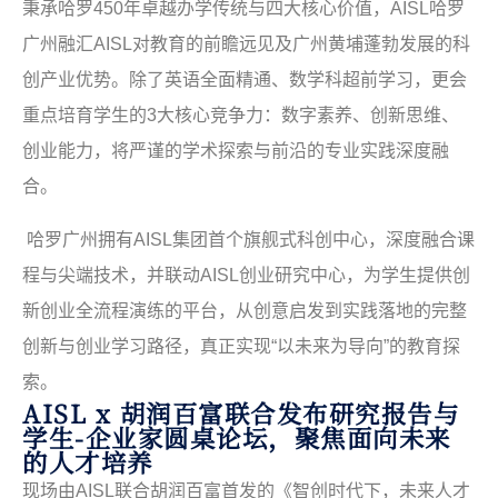
秉承哈罗
450
年卓越办学传统与四大核心价值，
AISL
哈罗
广州融汇
AISL
对教育的前瞻远见及广州黄埔蓬勃发展的科
创产业优势。除了英语全面精通、数学科超前学习，更会
重点培育学生的
3
大核心竞争力：数字素养、创新思维、
创业能力，将严谨的学术探索与前沿的专业实践深度融
合。
哈罗广州拥有
AISL
集团首个旗舰式科创中心，深度融合课
程与尖端技术，并联动
AISL
创业研究中心，为学生提供创
新创业全流程演练的平台，从创意启发到实践落地的完整
创新与创业学习路径，真正实现“以未来为导向”的教育探
索。
AISL x 胡润百富联合发布研究报告与
学生-企业家圆桌论坛，聚焦面向未来
的人才培养
现场由
AISL
联合胡润百富首发的《智创时代下，未来人才