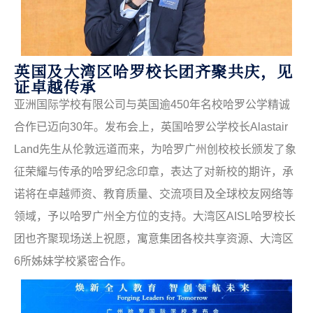
英国及大湾区哈罗校长团齐聚共庆，见
证卓越传承
亚洲国际学校有限公司与英国逾
450
年名校哈罗公学精诚
合作已迈向
30
年。发布会上，英国哈罗公学校长
Alastair
Land
先生从伦敦远道而来，为哈罗广州创校校长颁发了象
征荣耀与传承的哈罗纪念印章，表达了对新校的期许，承
诺将在卓越师资、教育质量、交流项目及全球校友网络等
领域，予以哈罗广州全方位的支持。大湾区
AISL
哈罗校长
团也齐聚现场送上祝愿，寓意集团各校共享资源、大湾区
6
所姊妹学校紧密合作。