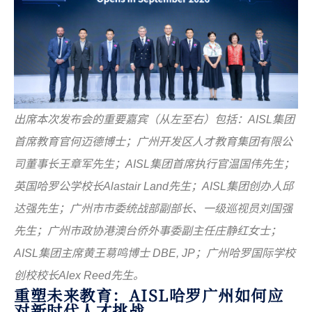
出席本次发布会的重要嘉宾（从左至右）包括：
AISL
集团
首席教育官何迈德博士；广州开发区人才教育集团有限公
司董事长王章军先生；
AISL
集团首席执行官温国伟先生；
英国哈罗公学校长
Alastair Land
先生；
AISL
集团创办人邱
达强先生；广州市市委统战部副部长、一级巡视员刘国强
先生；广州市政协港澳台侨外事委副主任庄静红女士；
AISL
集团主席黄王䓪鸣博士
DBE, JP
；广州哈罗国际学校
创校校长
Alex Reed
先生。
重塑未来教育：AISL哈罗广州如何应
对新时代人才挑战