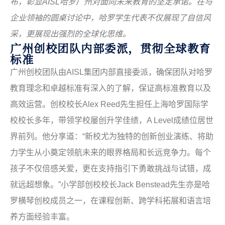
布，彰显
AISL
哈罗广州对面向未来教育的坚定承诺。在与
企业领袖的圆桌讨论中，哈罗学生代表不仅展现了自信风
采，更展现出强烈的全球化思维。
广州创校团队内部委派，贯彻全球教育
标准
广州创校团队由
AISL
集团内部直接委派，确保团队对哈罗
教育理念和卓越标准有深入的了解，保证高标准教育以及
高效运营。创校校长
Alex Reed
先生担任上海哈罗国际学
校校长多年，带领学校屡创升学佳绩，
A Level
成绩位居世
界前列。他分享道：“新校尤为独特的创新创业演练、将助
力学生从小奠定领航未来的眼界格局和长远竞争力。每个
孩子不仅倍感关爱，更在支持指引下勇敢挑战与试错，成
就远超想象。”小学部创校校长
Jack Benstead
先生亦是哈
罗横琴创校成员之一，在课程创新、跨学科拓展和语言培
养方面经验丰富。