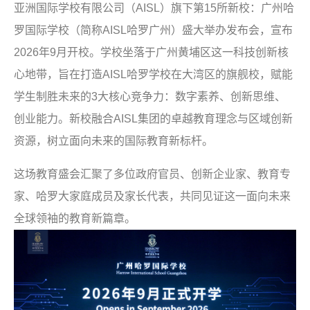
亚洲国际学校有限公司（
AISL
）旗下第
15
所新校：广州哈
罗国际学校（简称
AISL
哈罗广州）盛大举办发布会，宣布
2026
年
9
月开校。学校坐落于广州黄埔区这一科技创新核
心地带，旨在打造
AISL
哈罗学校在大湾区的旗舰校，赋能
学生制胜未来的
3
大核心竞争力：数字素养、创新思维、
创业能力。新校融合
AISL
集团的卓越教育理念与区域创新
资源，树立面向未来的国际教育新标杆。
这场教育盛会汇聚了多位政府官员、创新企业家、教育专
家、哈罗大家庭成员及家长代表，共同见证这一面向未来
全球领袖的教育新篇章。