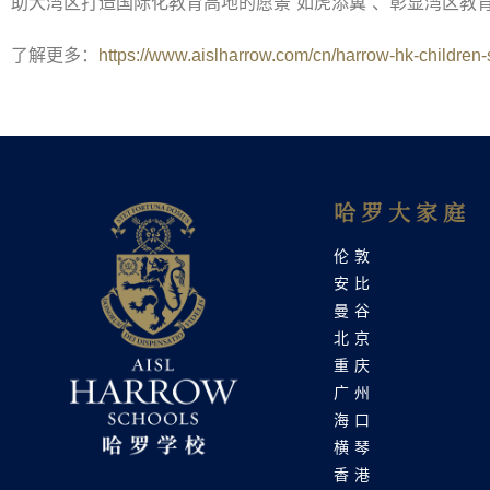
助大湾区打造国际化教育高地的愿景
“
如虎添翼
”
、彰显湾区教
了解更多：
https://www.aislharrow.com/cn/harrow-hk-children-
哈罗大家庭
伦敦
安比
曼谷
北京
重庆
广州
海口
横琴
香港