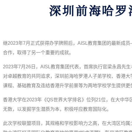
深圳前海哈罗
继
2023
年
7
月正式获得办学牌照后，
AISL
教育集团的最新成员
合作，取得了另一个重要的成就。
2023
年
7
月
26
日，
AISL
教育集团代表，首席执行官梁永昌先生
对卓越教育的共同追求，深圳前海哈罗港人子弟学校、香港大
课程、基础教育及连结香港升学前景等为两地学校学生提供更
香港大学在
2023
年《
QS
世界大学排名》位列
21
位，在大中华
无数，以发掘学生潜质为本，积极呼应教育国际化。
此次学校联盟项目，其规格和学校影响力之高，在大湾区均属