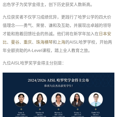
出色学子为奖学金得主，创下历史获奖人数新高。
九位获奖者不仅学习成绩优异，更践行了哈罗公学的四大价
值理念——勇气、荣誉、谦和及互助，并展现出卓越的领导
才能和抱着回馈社会的热诚。他们将在新学年加入在
日本安
比
、
曼谷
、
重庆
、
珠海横琴
和
上海
的AISL哈罗学校，开始两
年全额资助的A-Level课程，踏上全人教育之旅。
九位AISL哈罗奖学金得主分别是：