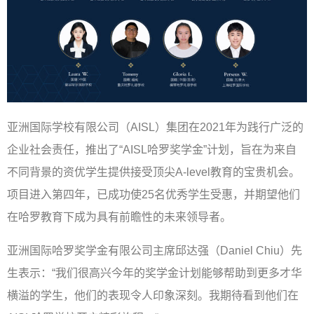
亚洲国际学校有限公司（AISL）集团在2021年为践行广泛的
企业社会责任，推出了“AISL哈罗奖学金”计划，旨在为来自
不同背景的资优学生提供接受顶尖A-level教育的宝贵机会。
项目进入第四年，已成功使25名优秀学生受惠，并期望他们
在哈罗教育下成为具有前瞻性的未来领导者。
亚洲国际哈罗奖学金有限公司主席邱达强（Daniel Chiu）先
生表示：“我们很高兴今年的奖学金计划能够帮助到更多才华
横溢的学生，他们的表现令人印象深刻。我期待看到他们在